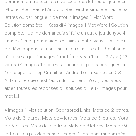
comment battre tous les niveaux et des lettres du jeu pour
iPhone, iPod, iPad et Android. Recherche simple et facile par
lettres ou par longueur de mot! 4 images 1 Mot Word [
Solution complète ] - Kassidi 4 images 1 Mot Word [ Solution
complète ] Je me demandais si faire un autre jeu du type 4
images 1 mot pourra aider certains d’entre vous ! Il y a plein
de développeurs qui ont fait un jeu similaire et … Solution et
réponse au jeu 4 images 1 mot [du niveau 1 au ... 3.7 / 5 ( 43
votes ) 4 images 1 mot est à l’heure où j’écris ces lignes la
4ème appli du Top Gratuit sur Android et la 3ème sur iOS.
Autant dire que c’est l’appli du moment ! Voici, pour vous
aider, toutes les réponses ou soluces du jeu 4 images pour 1
mot […]
4 Images 1 Mot solution. Sponsored Links. Mots de 2 lettres.
Mots de 3 lettres. Mots de 4 lettres. Mots de 5 lettres. Mots
de 6 lettres. Mots de 7 lettres. Mots de 8 lettres. Mots de 9
lettres. Les puzzles dans 4 images 1 mot sont randomisés,