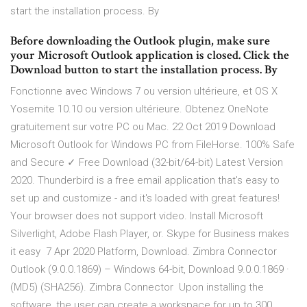
start the installation process. By
Before downloading the Outlook plugin, make sure
your Microsoft Outlook application is closed. Click the
Download button to start the installation process. By
Fonctionne avec Windows 7 ou version ultérieure, et OS X
Yosemite 10.10 ou version ultérieure. Obtenez OneNote
gratuitement sur votre PC ou Mac. 22 Oct 2019 Download
Microsoft Outlook for Windows PC from FileHorse. 100% Safe
and Secure ✓ Free Download (32-bit/64-bit) Latest Version
2020. Thunderbird is a free email application that's easy to
set up and customize - and it's loaded with great features!
Your browser does not support video. Install Microsoft
Silverlight, Adobe Flash Player, or. Skype for Business makes
it easy 7 Apr 2020 Platform, Download. Zimbra Connector
Outlook (9.0.0.1869) – Windows 64-bit, Download 9.0.0.1869 ·
(MD5) (SHA256). Zimbra Connector Upon installing the
software, the user can create a workspace for up to 300